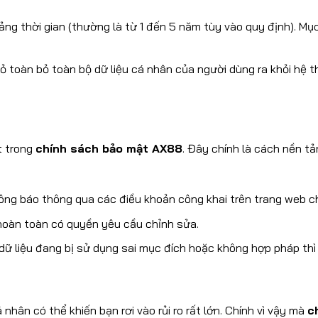
ảng thời gian (thường là từ 1 đến 5 năm tùy vào quy định). Mụ
bỏ toàn bỏ toàn bộ dữ liệu cá nhân của người dùng ra khỏi hệ
t trong
chính sách bảo mật AX88
. Đây chính là cách nền tả
hông báo thông qua các điều khoản công khai trên trang web c
ì hoàn toàn có quyền yêu cầu chỉnh sửa.
 liệu đang bị sử dụng sai mục đích hoặc không hợp pháp thì c
 nhân có thể khiến bạn rơi vào rủi ro rất lớn. Chính vì vậy mà
c