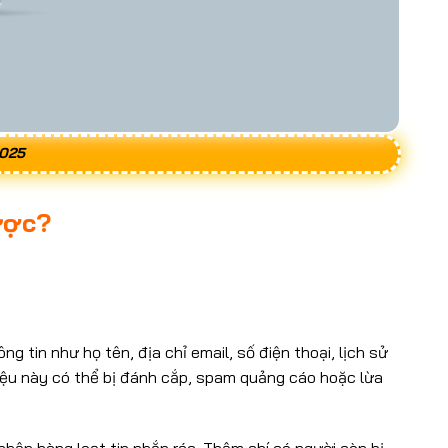
025
ược?
g tin như họ tên, địa chỉ email, số điện thoại, lịch sử
iệu này có thể bị đánh cắp, spam quảng cáo hoặc lừa
 nhận hàng loạt tin nhắn rác. Thậm chí có người còn bị