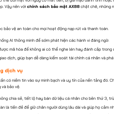
ép. Vậy nên với
chính sách bảo mật AX88
chặt chẽ, những nỗ
ệc bảo vệ an toàn cho mọi hoạt động nạp rút và thanh toán.
hống AI thông minh để sớm phát hiện các hành vi đáng ngờ.
được mã hóa để không ai có thể nghe lén hay đánh cắp trong qu
ao dịch, giúp bạn dễ dàng kiểm soát tài chính cá nhân và phát
g dịch vụ
ần có niềm tin vào sự minh bạch và uy tín của nền tảng đó. C
 và bảo vệ.
ng chia sẻ, tiết lộ hay bán dữ liệu cá nhân cho bên thứ 3, tr
oàn là tiền đề để giữ chân người dùng lâu dài và giúp họ cảm 