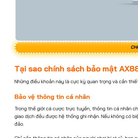
CH
Tại sao chính sách bảo mật AX88
Những điều khoản này là cực kỳ quan trọng và cần thiế
Bảo vệ thông tin cá nhân
Trong thế giới cá cược trực tuyến, thông tin cá nhân chí
giao dịch đều được hệ thống ghi nhận. Nếu không có b
đảo.
Chỉ cần thông tin cá nhân của người chơi bị rò rủ, bạn 