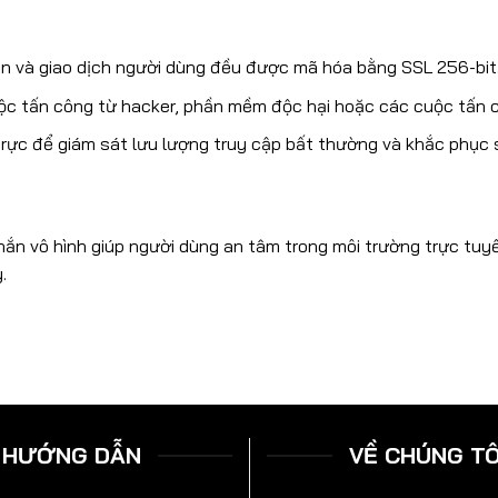
hân và giao dịch người dùng đều được mã hóa bằng SSL 256-bit
c tấn công từ hacker, phần mềm độc hại hoặc các cuộc tấn cô
rực để giám sát lưu lượng truy cập bất thường và khắc phục sự 
hắn vô hình giúp người dùng an tâm trong môi trường trực tuy
.
HƯỚNG DẪN
VỀ CHÚNG TÔ