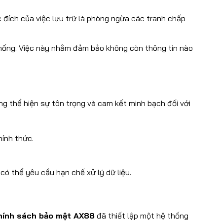
c đích của việc lưu trữ là phòng ngừa các tranh chấp
 thống. Việc này nhằm đảm bảo không còn thông tin nào
ng thể hiện sự tôn trọng và cam kết minh bạch đối với
hính thức.
ó thể yêu cầu hạn chế xử lý dữ liệu.
hính sách bảo mật AX88
đã thiết lập một hệ thống