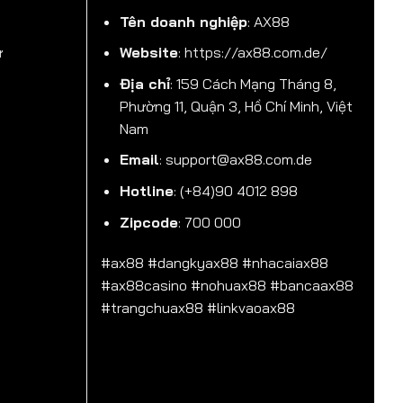
Tên doanh nghiệp
: AX88
ư
Website
:
https://ax88.com.de/
Địa chỉ
: 159 Cách Mạng Tháng 8,
Phường 11, Quận 3, Hồ Chí Minh, Việt
Nam
Email
:
support@ax88.com.de
Hotline
: (+84)90 4012 898
Zipcode
: 700 000
#ax88 #dangkyax88 #nhacaiax88
#ax88casino #nohuax88 #bancaax88
#trangchuax88 #linkvaoax88