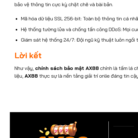
bảo vệ thông tin cực kỳ chặt chẽ và bài bản.
Mã hóa dữ liệu SSL 256-bit: Toàn bộ thông tin cá n
Hệ thống tường lửa và chống tấn công DDoS: Mọi cuộ
Giám sát hệ thống 24/7: Đội ngũ kỹ thuật luôn ngồi t
Lời kết
Như vậy,
chính sách bảo mật AX88
chính là tấm lá c
liệu,
AX88
thực sự là nền tảng giải trí onlie đáng tin cậy