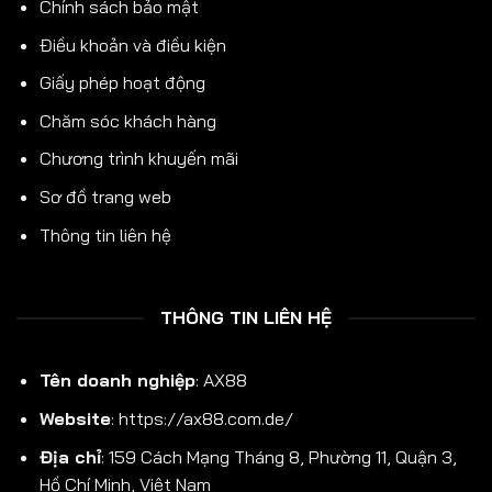
Chính sách bảo mật
Điều khoản và điều kiện
Giấy phép hoạt động
Chăm sóc khách hàng
Chương trình khuyến mãi
Sơ đồ trang web
Thông tin liên hệ
THÔNG TIN LIÊN HỆ
Tên doanh nghiệp
: AX88
Website
:
https://ax88.com.de/
Địa chỉ
: 159 Cách Mạng Tháng 8, Phường 11, Quận 3,
Hồ Chí Minh, Việt Nam