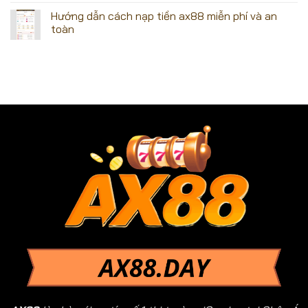
Hướng dẫn cách nạp tiền ax88 miễn phí và an
toàn