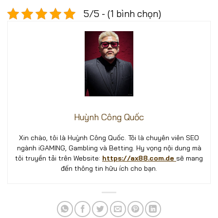
5/5 - (1 bình chọn)
Huỳnh Công Quốc
Xin chào, tôi là Huỳnh Công Quốc. Tôi là chuyên viên SEO
ngành iGAMING, Gambling và Betting. Hy vọng nội dung mà
tôi truyền tải trên Website:
https://ax88.com.de
sẽ mang
đến thông tin hữu ích cho bạn.