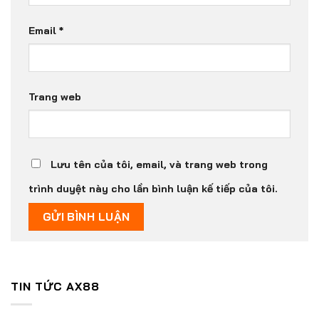
Email
*
Trang web
Lưu tên của tôi, email, và trang web trong
trình duyệt này cho lần bình luận kế tiếp của tôi.
TIN TỨC AX88