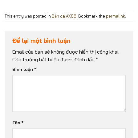
This entry was posted in
Bắn cá AX88
. Bookmark the
permalink
.
Để lại một bình luận
Email của bạn sẽ không được hiển thị công khai.
Các trường bắt buộc được đánh dấu
*
Bình luận
*
Tên
*