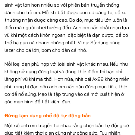
sinh vật lớn hơn nhiều so với phiên bản truyền thống
dành cho trẻ em. Mỗi khi bắt được con cá càng to, số xu
thưởng nhận được càng cao. Do đó, mục tiêu lớn luôn là
điều mà người chơi hướng đến. Anh em cần phải chọn lựa
vũ khí một cách khôn ngoan, đặc biệt là đạn dược, để có
thể hạ gục cá nhanh chóng nhất. Ví dụ: Sử dụng súng
lazer cho cá lớn, bom cho đàn cá nhỏ.
Mỗi loại đạn phù hợp với loài sinh vật khác nhau. Nếu như
không sử dụng đúng loại và đúng thời điểm thì bạn chỉ
lãng phí vũ khí mà thôi. Hơn nữa, nhà cái Ax88 không miễn
phí trang bị đạn nên anh em cần căn đúng mục tiêu, thời
cơ để nổ súng. Mẹo là tập trung vào cá mới xuất hiện ở
góc màn hình để tiết kiệm đạn.
Đừng lạm dụng chế độ tự động bắn
Một số anh em truyền tai nhau rằng chọn bắn tự động sẽ
giúp tiết kiệm thời gian cũng như công sức. Tuy nhiên,