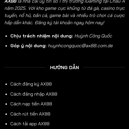
AX88
là nhà cái uy tín số 1 thị trường iGaming tại Châu Á
năm 2025. Với kho game cực khủng từ đá gà, casino trực
tuyến, nổ hũ, bắn cá, game bài và nhiều trò chơi cá cược
hấp dẫn khác. Đăng ký tài khoản ngay hôm nay!
Chịu trách nhiệm nội dung:
Huỳnh Công Quốc
Góp ý nội dung:
huynhcongquoc@ax88.com.de
HƯỚNG DẪN
Cách đăng ký AX88
Cách đăng nhập AX88
Cách nạp tiền AX88
Cách rút tiền AX88
Cách tải app AX88