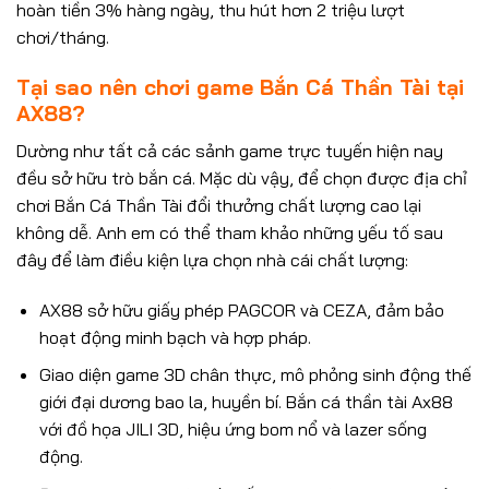
hoàn tiền 3% hàng ngày, thu hút hơn 2 triệu lượt
chơi/tháng.
Tại sao nên chơi game Bắn Cá Thần Tài tại
AX88?
Dường như tất cả các sảnh game trực tuyến hiện nay
đều sở hữu trò bắn cá. Mặc dù vậy, để chọn được địa chỉ
chơi Bắn Cá Thần Tài đổi thưởng chất lượng cao lại
không dễ. Anh em có thể tham khảo những yếu tố sau
đây để làm điều kiện lựa chọn nhà cái chất lượng:
AX88 sở hữu giấy phép PAGCOR và CEZA, đảm bảo
hoạt động minh bạch và hợp pháp.
Giao diện game 3D chân thực, mô phỏng sinh động thế
giới đại dương bao la, huyền bí. Bắn cá thần tài Ax88
với đồ họa JILI 3D, hiệu ứng bom nổ và lazer sống
động.