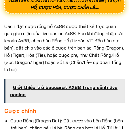
BÀN CHƠI RỒNG HỔ ĐỂ SẴN CÁC Ô CƯỢC RỒNG, CƯỢC
HỔ, CƯỢC HÒA, CƯỢC CHẴN LẺ,…
Cách đặt cược rồng hổ Ax88 được thiết kế trực quan
qua giao diện của live casino Ax88. Sau khi đăng nhập tài
khoản Ax88, chọn bàn Rồng Hổ (từ bàn VIP đến bàn cơ
bản), đặt chip vào các ô cược trên bàn ảo: Rồng (Dragon),
Hổ (Tiger), Hòa (Tie), hoặc cược phụ như Chất Rồng/Hổ
(Suit Dragon/Tiger) hoặc Số Lá (Chẵn/Lẻ– dự đoán tổng
lá bài).
Giới thiệu trò baccarat AX88 trong sảnh live
casino
Cược chính
Cược Rồng (Dragon Bet): Đặt cược vào bên Rồng (bên
trái bàn), thắng nếu lá bài Rồng cao hơn lá Hổ. Tỷ lệ: 1:1