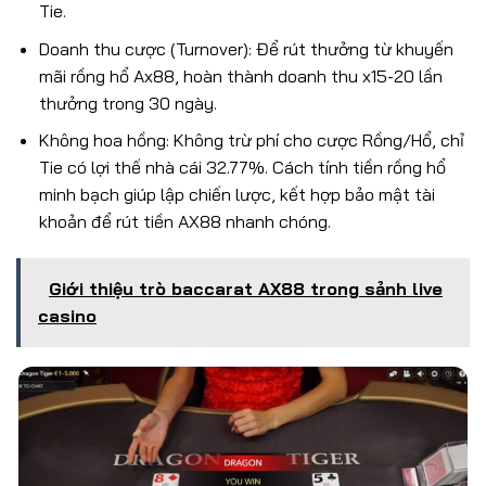
Tie.
Doanh thu cược (Turnover): Để rút thưởng từ khuyến
mãi rồng hổ Ax88, hoàn thành doanh thu x15-20 lần
thưởng trong 30 ngày.
Không hoa hồng: Không trừ phí cho cược Rồng/Hổ, chỉ
Tie có lợi thế nhà cái 32.77%. Cách tính tiền rồng hổ
minh bạch giúp lập chiến lược, kết hợp bảo mật tài
khoản để rút tiền AX88 nhanh chóng.
Giới thiệu trò baccarat AX88 trong sảnh live
casino