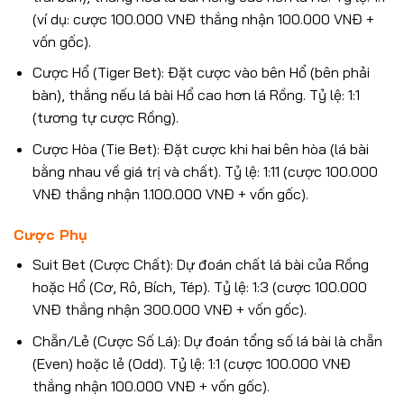
(ví dụ: cược 100.000 VNĐ thắng nhận 100.000 VNĐ +
vốn gốc).
Cược Hổ (Tiger Bet): Đặt cược vào bên Hổ (bên phải
bàn), thắng nếu lá bài Hổ cao hơn lá Rồng. Tỷ lệ: 1:1
(tương tự cược Rồng).
Cược Hòa (Tie Bet): Đặt cược khi hai bên hòa (lá bài
bằng nhau về giá trị và chất). Tỷ lệ: 1:11 (cược 100.000
VNĐ thắng nhận 1.100.000 VNĐ + vốn gốc).
Cược Phụ
Suit Bet (Cược Chất): Dự đoán chất lá bài của Rồng
hoặc Hổ (Cơ, Rô, Bích, Tép). Tỷ lệ: 1:3 (cược 100.000
VNĐ thắng nhận 300.000 VNĐ + vốn gốc).
Chẵn/Lẻ (Cược Số Lá): Dự đoán tổng số lá bài là chẵn
(Even) hoặc lẻ (Odd). Tỷ lệ: 1:1 (cược 100.000 VNĐ
thắng nhận 100.000 VNĐ + vốn gốc).