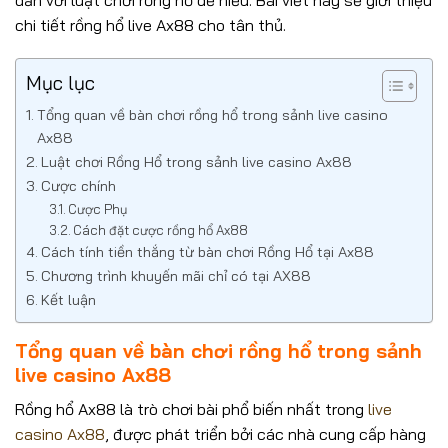
chi tiết rồng hổ live Ax88 cho tân thủ.
Mục lục
Tổng quan về bàn chơi rồng hổ trong sảnh live casino
Ax88
Luật chơi Rồng Hổ trong sảnh live casino Ax88
Cược chính
Cược Phụ
Cách đặt cược rồng hổ Ax88
Cách tính tiền thắng từ bàn chơi Rồng Hổ tại Ax88
Chương trình khuyến mãi chỉ có tại AX88
Kết luận
Tổng quan về bàn chơi rồng hổ trong sảnh
live casino Ax88
Rồng hổ Ax88 là trò chơi bài phổ biến nhất trong
live
casino Ax88
, được phát triển bởi các nhà cung cấp hàng