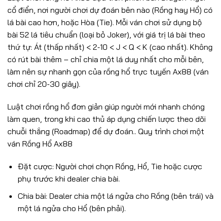
cổ điển, nơi người chơi dự đoán bên nào (Rồng hay Hổ) có
lá bài cao hơn, hoặc Hòa (Tie). Mỗi ván chơi sử dụng bộ
bài 52 lá tiêu chuẩn (loại bỏ Joker), với giá trị lá bài theo
thứ tự: Át (thấp nhất) < 2-10 < J < Q < K (cao nhất). Không
có rút bài thêm – chỉ chia một lá duy nhất cho mỗi bên,
làm nên sự nhanh gọn của rồng hổ trực tuyến Ax88 (ván
chơi chỉ 20-30 giây).
Luật chơi rồng hổ đơn giản giúp người mới nhanh chóng
làm quen, trong khi cao thủ áp dụng chiến lược theo dõi
chuỗi thắng (Roadmap) để dự đoán.. Quy trình chơi một
ván Rồng Hổ Ax88
Đặt cược: Người chơi chọn Rồng, Hổ, Tie hoặc cược
phụ trước khi dealer chia bài.
Chia bài: Dealer chia một lá ngửa cho Rồng (bên trái) và
một lá ngửa cho Hổ (bên phải).