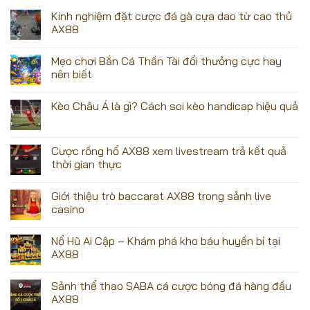
Kinh nghiệm đặt cược đá gà cựa dao từ cao thủ
AX88
Mẹo chơi Bắn Cá Thần Tài đổi thưởng cực hay
nên biết
Kèo Châu Á là gì? Cách soi kèo handicap hiệu quả
Cược rồng hổ AX88 xem livestream trả kết quả
thời gian thực
Giới thiệu trò baccarat AX88 trong sảnh live
casino
Nổ Hũ Ai Cập – Khám phá kho báu huyền bí tại
AX88
Sảnh thể thao SABA cá cược bóng đá hàng đầu
AX88