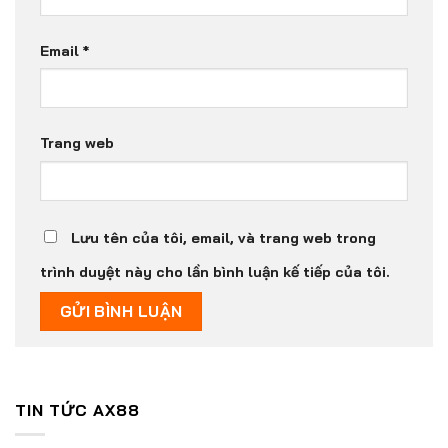
Email
*
Trang web
Lưu tên của tôi, email, và trang web trong
trình duyệt này cho lần bình luận kế tiếp của tôi.
TIN TỨC AX88