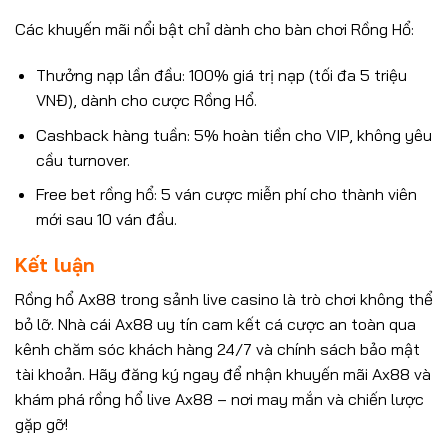
Các khuyến mãi nổi bật chỉ dành cho bàn chơi Rồng Hổ:
Thưởng nạp lần đầu: 100% giá trị nạp (tối đa 5 triệu
VNĐ), dành cho cược Rồng Hổ.
Cashback hàng tuần: 5% hoàn tiền cho VIP, không yêu
cầu turnover.
Free bet rồng hổ: 5 ván cược miễn phí cho thành viên
mới sau 10 ván đầu.
Kết luận
Rồng hổ Ax88 trong sảnh live casino là trò chơi không thể
bỏ lỡ. Nhà cái Ax88 uy tín cam kết cá cược an toàn qua
kênh chăm sóc khách hàng 24/7 và chính sách bảo mật
tài khoản. Hãy đăng ký ngay để nhận khuyến mãi Ax88 và
khám phá rồng hổ live Ax88 – nơi may mắn và chiến lược
gặp gỡ!