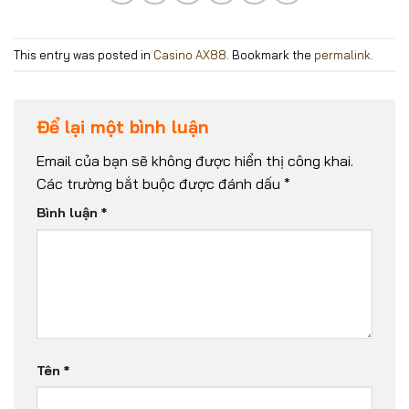
This entry was posted in
Casino AX88
. Bookmark the
permalink
.
Để lại một bình luận
Email của bạn sẽ không được hiển thị công khai.
Các trường bắt buộc được đánh dấu
*
Bình luận
*
Tên
*